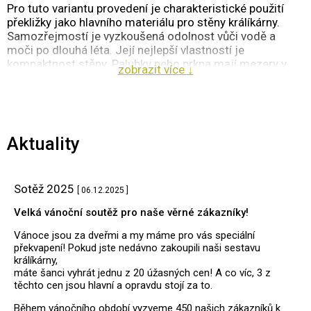
Pro tuto variantu provedení je charakteristické použití
překližky jako hlavního materiálu pro stěny králíkárny.
Samozřejmostí je vyzkoušená odolnost vůči vodě a
moči po dlouhá léta. Její nejlepší vlastností je
kompaktnost stěny. Palubky nebo prkna mají mezery v
zobrazit více ↓
kterých se výborně drží bakterie, viry a různí cizopasníci,
kterí způsobují v chovu nemoci, a nám jde především o
zdravý chov, a to i za cenu vyšší ceny materiálu. Zároveň
je to masivu nejbližší materiál jak vlastnostmi tak i
vzhledem. Dnes už není žádný důvod se obávat
Aktuality
rozlepování jednotlivých vrstev překližky jak jsme tomu
byli zvyklí v minulosti. Pro zákazníky, kteří si přijedou pro
králíkárnu osobně máme v jezírku několik let překližku,
která je vystavena v zimě i v létě působením vody, aby se
Sotěž 2025
[ 06.12.2025 ]
sami přesvědčily o vhodnosti použití tohoto materiálu.
Velká vánoční soutěž pro naše věrné zákazníky!
Výrobce překližky jsme pečlivě vybíraly mezi evropskými
výrobci. Dodavatelem překližky na opláštění se stala
Vánoce jsou za dveřmi a my máme pro vás speciální
Finská společnost, která prokázala nejvyšší stálost
překvapení! Pokud jste nedávno zakoupili naši sestavu
kvality a spolehlivé dodávky. Z širokého sortimentu jsme
králíkárny,
vybraly smrkovou broušenou překližku tloušťky 15 mm,
máte šanci vyhrát jednu z 20 úžasných cen! A co víc, 3 z
lepenou vodostálým lepidlem v kvalitě C+/CP. Na stropy a
těchto cen jsou hlavní a opravdu stojí za to.
podlahy používáme nebroušenou variantu kvality CP/CP.
Během vánočního období vyzveme 450 našich zákazníků k