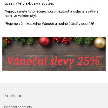
Nedílnou podminkou použití tohoto materiálu je certifikát
účasti v této exkluzivní soutěži.
o zdravotní nezávadnosti podle velmi přísné normy s
kvalifikací E1. Tuto náročnou normu přijali jako závaznou
Nepropásněte tuto jedinečnou příležitost a oslavte svátky s
pouze EU a USA.
námi ve velkém stylu.
Přejeme vám kouzelné Vánoce a hodně štěstí v soutěži!
.
[ 04.12.2025 ]
.
O nákupu
Obchodní podmínky