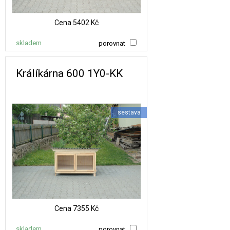
Cena
5402 Kč
skladem
porovnat
Králíkárna 600 1Y0-KK
sestava
Cena
7355 Kč
skladem
porovnat