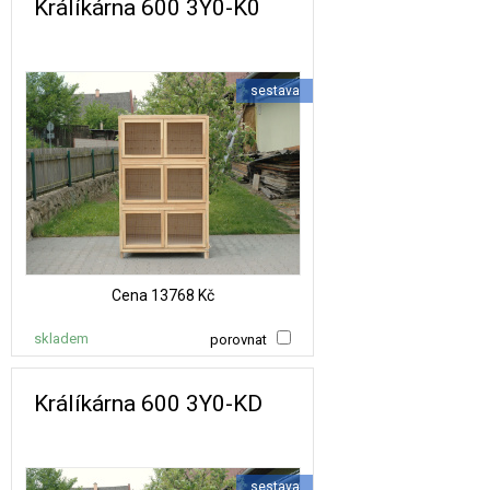
Králíkárna 600 3Y0-K0
sestava
Cena
13768 Kč
skladem
porovnat
Králíkárna 600 3Y0-KD
sestava