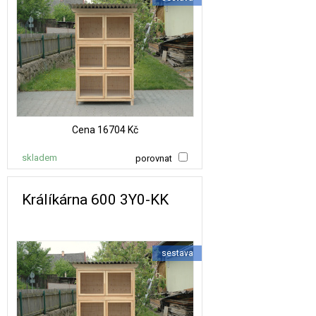
Cena
16704 Kč
skladem
porovnat
Králíkárna 600 3Y0-KK
sestava