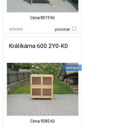
Cena
8019 Kč
skladem
porovnat
Králíkárna 600 2Y0-K0
sestava
Cena
9585 Kč