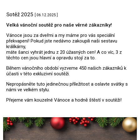
Sotěž 2025
[ 06.12.2025 ]
Velká vánoční soutěž pro naše věrné zákazníky!
Vánoce jsou za dveřmi a my máme pro vás speciální
překvapení! Pokud jste nedávno zakoupili naši sestavu
králíkárny,
máte šanci vyhrát jednu z 20 úžasných cen! A co víc, 3 z
těchto cen jsou hlavní a opravdu stojí za to.
Během vánočního období vyzveme 450 našich zákazníků k
účasti v této exkluzivní soutěži.
Nepropásněte tuto jedinečnou příležitost a oslavte svátky s
námi ve velkém stylu.
Přejeme vám kouzelné Vánoce a hodně štěstí v soutěži!
.
[ 04.12.2025 ]
.