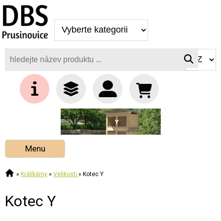
Kotec Y
Menu
»
Králíkárny
»
Velikosti
»
Kotec Y
Kotec Y