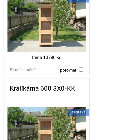
Cena
10780 Kč
5 kusů a méně
porovnat
Králíkárna 600 3X0-KK
sestava