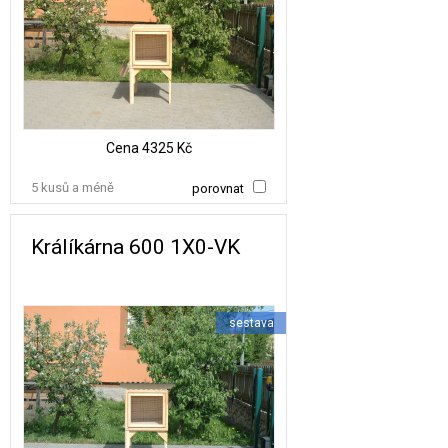
Cena
4325 Kč
5 kusů a méně
porovnat
Králíkárna 600 1X0-VK
sestava