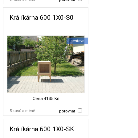
Králíkárna 600 1X0-S0
sestava
Cena
4135 Kč
5 kusů a méně
porovnat
Králíkárna 600 1X0-SK