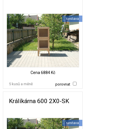
sestava
Cena
6884 Kč
5 kusů a méně
porovnat
Králíkárna 600 2X0-SK
sestava