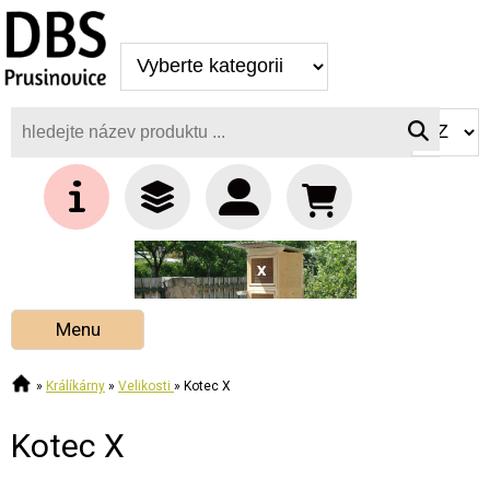
Kotec X
Menu
»
Králíkárny
»
Velikosti
»
Kotec X
Kotec X