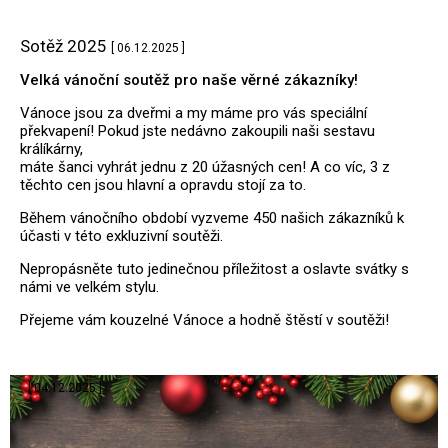
Sotěž 2025
[ 06.12.2025 ]
Velká vánoční soutěž pro naše věrné zákazníky!
Vánoce jsou za dveřmi a my máme pro vás speciální
překvapení! Pokud jste nedávno zakoupili naši sestavu
králíkárny,
máte šanci vyhrát jednu z 20 úžasných cen! A co víc, 3 z
těchto cen jsou hlavní a opravdu stojí za to.
Během vánočního období vyzveme 450 našich zákazníků k
účasti v této exkluzivní soutěži.
Nepropásněte tuto jedinečnou příležitost a oslavte svátky s
námi ve velkém stylu.
Přejeme vám kouzelné Vánoce a hodně štěstí v soutěži!
.
[ 04.12.2025 ]
.