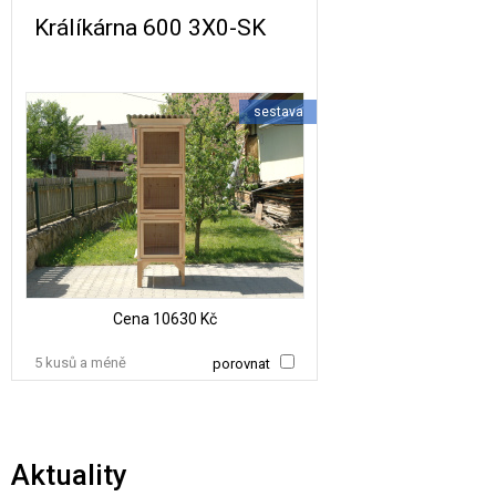
Králíkárna 600 3X0-SK
sestava
Cena
10630 Kč
5 kusů a méně
porovnat
Aktuality