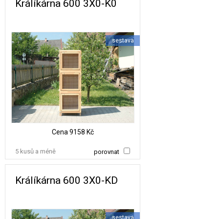
Králíkárna 600 3X0-K0
sestava
Cena
9158 Kč
5 kusů a méně
porovnat
Králíkárna 600 3X0-KD
sestava