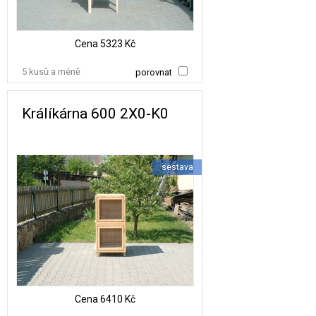
Cena
5323 Kč
5 kusů a méně
porovnat
Králíkárna 600 2X0-K0
sestava
Cena
6410 Kč