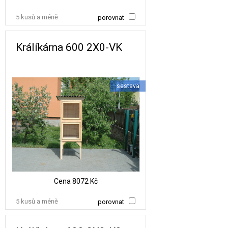
5 kusů a méně
porovnat
Králíkárna 600 2X0-VK
sestava
Cena
8072 Kč
5 kusů a méně
porovnat