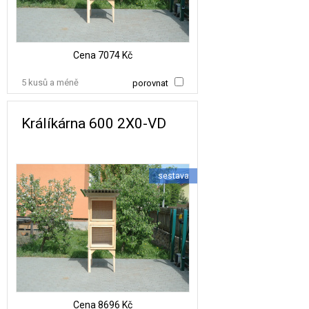
Cena
7074 Kč
5 kusů a méně
porovnat
Králíkárna 600 2X0-VD
sestava
Cena
8696 Kč