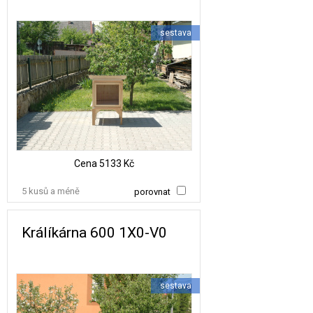
sestava
Cena
5133 Kč
5 kusů a méně
porovnat
Králíkárna 600 1X0-V0
sestava