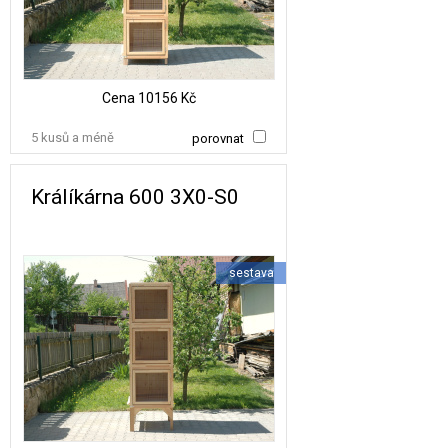
Cena
10156 Kč
5 kusů a méně
porovnat
Králíkárna 600 3X0-S0
sestava