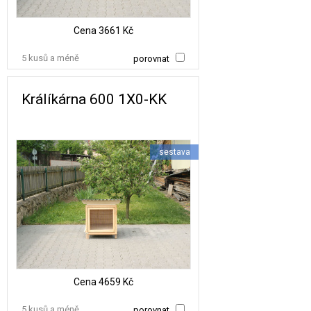
Cena
3661 Kč
5 kusů a méně
porovnat
Králíkárna 600 1X0-KK
sestava
Cena
4659 Kč
5 kusů a méně
porovnat