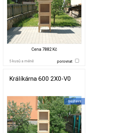
Cena
7882 Kč
5 kusů a méně
porovnat
Králíkárna 600 2X0-V0
sestava