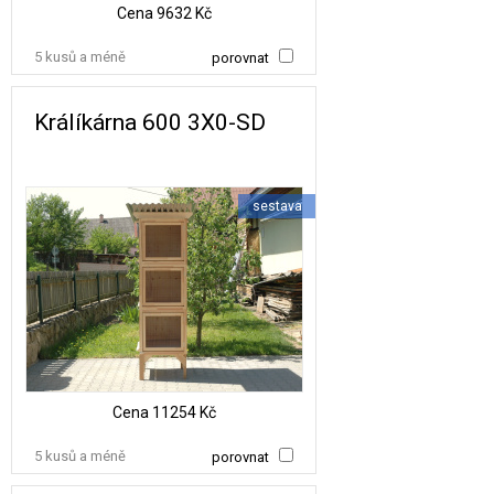
Cena
9632 Kč
5 kusů a méně
porovnat
Králíkárna 600 3X0-SD
sestava
Cena
11254 Kč
5 kusů a méně
porovnat