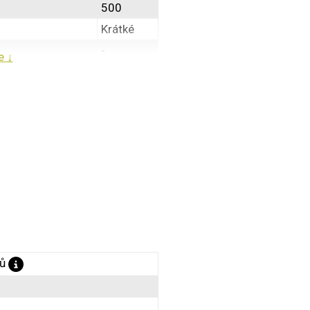
500
Krátké
-
e ↓
-
-
S
86
1263
615
778
W
-
sů
-
80
-