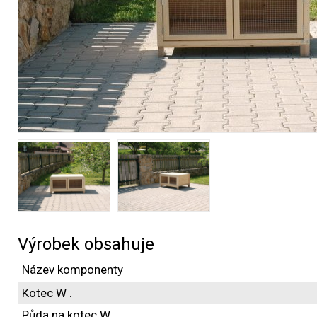
Výrobek obsahuje
Název komponenty
Kotec W .
Půda na kotec W .