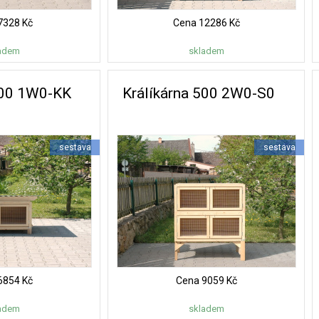
7328 Kč
Cena
12286 Kč
adem
skladem
500 1W0-KK
Králíkárna 500 2W0-S0
sestava
sestava
6854 Kč
Cena
9059 Kč
adem
skladem