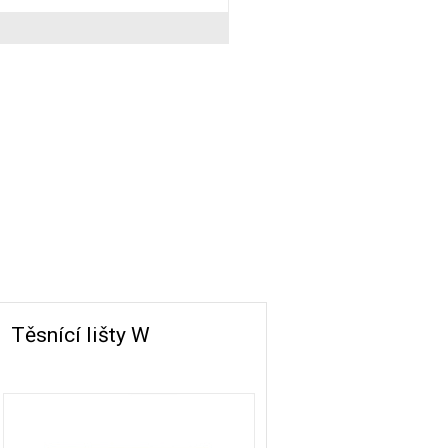
0,39
Těsnící lišty W