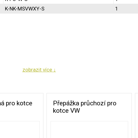
K-NK-MSVWXY-S
Vnitřní obsah všech kotců [ m³ ]
1
.
.
.
.
.
.
zobrazit více ↓
.
.
.
á pro kotce
Přepážka průchozí pro
.
kotce VW
.
.