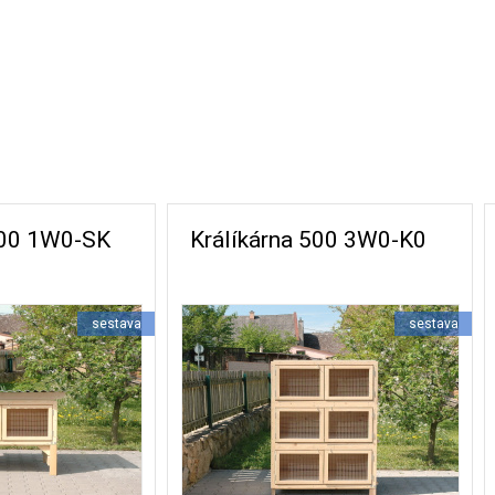
500 1W0-SK
Králíkárna 500 3W0-K0
sestava
sestava