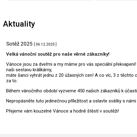
Aktuality
Sotěž 2025
[ 06.12.2025 ]
Velká vánoční soutěž pro naše věrné zákazníky!
Vánoce jsou za dveřmi a my máme pro vás speciální překvapení! 
naši sestavu králíkárny,
máte šanci vyhrát jednu z 20 úžasných cen! A co víc, 3 z těchto c
za to.
Během vánočního období vyzveme 450 našich zákazníků k účasti v
Nepropásněte tuto jedinečnou příležitost a oslavte svátky s námi 
Přejeme vám kouzelné Vánoce a hodně štěstí v soutěži!