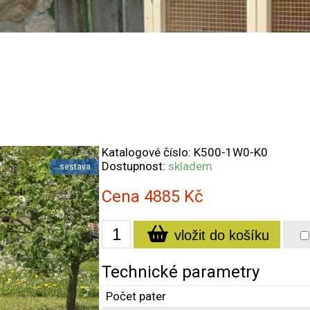
Katalogové číslo:
K500-1W0-K0
Dostupnost:
skladem
sestava
Cena
4885
Kč
vložit do košíku
Technické parametry
Počet pater