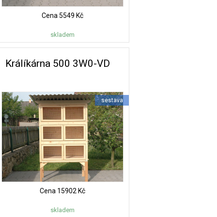
Cena
5549 Kč
skladem
Králíkárna 500 3W0-VD
sestava
Cena
15902 Kč
skladem