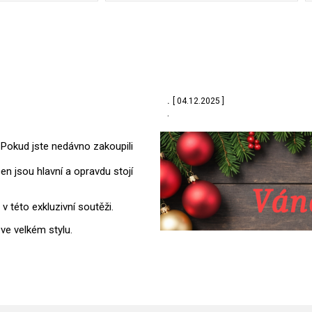
.
[ 04.12.2025 ]
.
Pokud jste nedávno zakoupili
en jsou hlavní a opravdu stojí
 této exkluzivní soutěži.
ve velkém stylu.