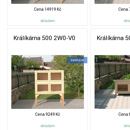
Cena
14919 Kč
Cena
skladem
skl
Králíkárna 500 2W0-V0
Králíkárna 
sestava
Cena
9249 Kč
Cena
skladem
skl