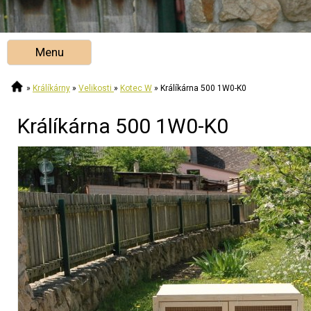
Menu
»
Králíkárny
»
Velikosti
»
Kotec W
»
Králíkárna 500 1W0-K0
Králíkárna 500 1W0-K0