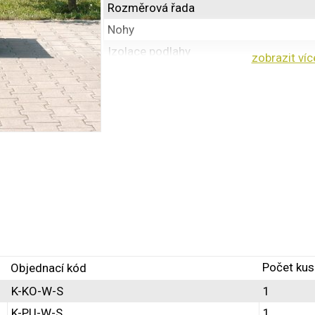
Rozměrová řada
Nohy
Izolace podlahy
zobrazit víc
Střecha
Svod moči
Provedení
Vnitřní plocha kotců [ dm² ]
Šířka sestavy [ mm ]
Výška sestavy [ mm ]
Hloubka sestavy [ mm ]
Velikost kotce v 1 sloupci
Velikost kotce v 2 sloupci
Počet ku
Objednací kód
Velikost kotce v 3 sloupci
K-KO-W-S
Světlost pod kotci [ mm ]
1
K-PU-W-S
Podchodná výška pod střechou [ mm ]
1