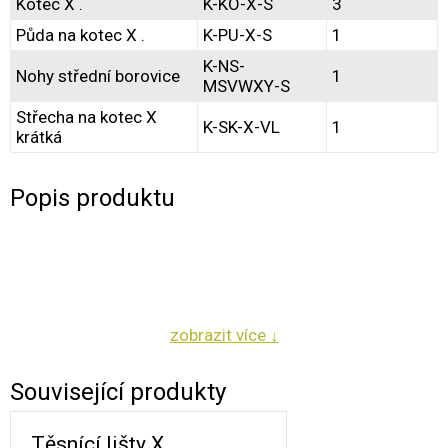
Kotec X .
K-KO-X-S
3
Šířka sestavy [ mm ]
890
Půda na kotec X .
K-PU-X-S
1
Výška sestavy [ mm ]
2298
K-NS-
Hloubka sestavy [ mm ]
Nohy střední borovice
1
1000
MSVWXY-S
Velikost kotce v 1 sloupci
X
Střecha na kotec X
K-SK-X-VL
1
krátká
Velikost kotce v 2 sloupci
-
Velikost kotce v 3 sloupci
-
Popis produktu
Světlost pod kotci [ mm ]
330
Podchodná výška pod střechou [ mm ]
2278
Vnitřní obsah všech kotců [ m³ ]
0,72
.
.
zobrazit více ↓
.
.
Související produkty
.
Těsnící lišty X
.