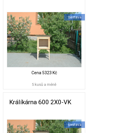
sestava
Cena
5323 Kč
5 kusů a méně
Králíkárna 600 2X0-VK
sestava