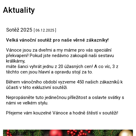
Aktuality
Sotěž 2025
[ 06.12.2025 ]
Velká vánoční soutěž pro naše věrné zákazníky!
Vánoce jsou za dveřmi a my máme pro vás speciální
překvapení! Pokud jste nedávno zakoupili naši sestavu
králíkárny,
máte šanci vyhrát jednu z 20 úžasných cen! A co víc, 3 z
těchto cen jsou hlavní a opravdu stojí za to.
Během vánočního období vyzveme 450 našich zákazníků k
účasti v této exkluzivní soutěži.
Nepropásněte tuto jedinečnou příležitost a oslavte svátky s
námi ve velkém stylu.
Přejeme vám kouzelné Vánoce a hodně štěstí v soutěži!
.
[ 04.12.2025 ]