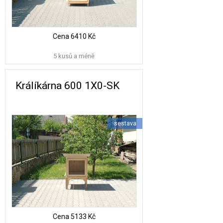
Cena
6410 Kč
5 kusů a méně
Králíkárna 600 1X0-SK
sestava
Cena
5133 Kč