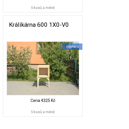
5 kusů a méně
Králíkárna 600 1X0-V0
sestava
Cena
4325 Kč
5 kusů a méně