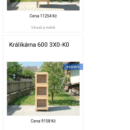
Cena
11254 Kč
5 kusů a méně
Králíkárna 600 3X0-K0
sestava
Cena
9158 Kč