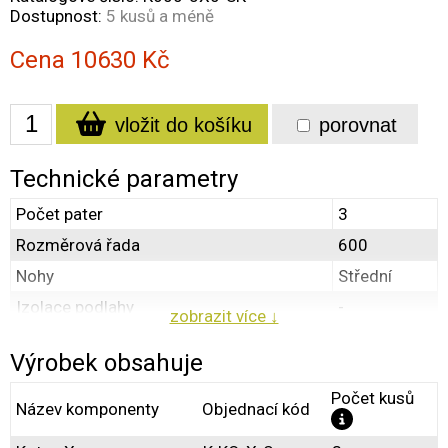
Dostupnost:
5 kusů a méně
Cena
10630
Kč
vložit do košíku
porovnat
Technické parametry
Počet pater
3
Rozměrová řada
600
Nohy
Střední
Izolace podlahy
-
zobrazit více ↓
Střecha
ANO, krátká
Výrobek obsahuje
Svod moči
-
Počet kusů
Provedení
S
Název komponenty
Objednací kód
Vnitřní plocha kotců [ dm² ]
132