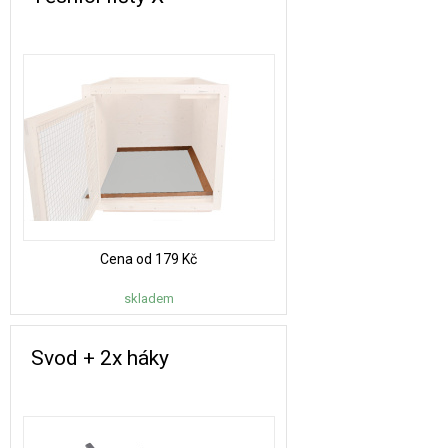
.
.
.
.
.
.
Cena od
179 Kč
skladem
Svod + 2x háky