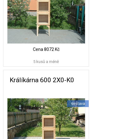
Cena
8072 Kč
5 kusů a méně
Králíkárna 600 2X0-K0
sestava