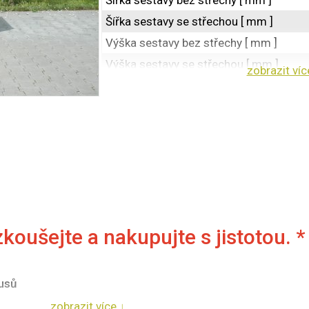
Šířka sestavy bez střechy [ mm ]
Šířka sestavy se střechou [ mm ]
Výška sestavy bez střechy [ mm ]
Výška sestavy se střechou [ mm ]
zobrazit víc
Hloubka bez střechy a svodu [ mm ]
Hloubka se střechou a svodem [ mm ]
Celková plocha kotců [ m² ]
Provedení
Světlost pod spodním kotcem [ mm ]
Výška jenoho patra [ mm ]
-
ušejte a nakupujte s jistotou. *
-
-
-
usů
-
zobrazit více ↓