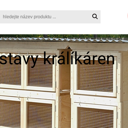
tavy králíkáren