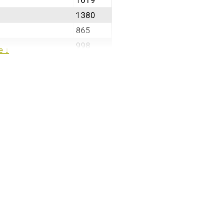
1019
1380
865
998
e ↓
778
1000
0,7
S
330
500