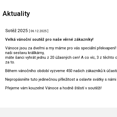
Aktuality
Sotěž 2025
[ 06.12.2025 ]
Velká vánoční soutěž pro naše věrné zákazníky!
Vánoce jsou za dveřmi a my máme pro vás speciální překvapení! 
naši sestavu králíkárny,
máte šanci vyhrát jednu z 20 úžasných cen! A co víc, 3 z těchto c
za to.
Během vánočního období vyzveme 450 našich zákazníků k účasti v
Nepropásněte tuto jedinečnou příležitost a oslavte svátky s námi 
Přejeme vám kouzelné Vánoce a hodně štěstí v soutěži!