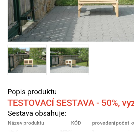
Popis produktu
TESTOVACÍ SESTAVA - 50%, vyzko
Sestava obsahuje:
Název produktu
KÓD
provedení
počet k
Kotec V
K-KO-V-S
S
1