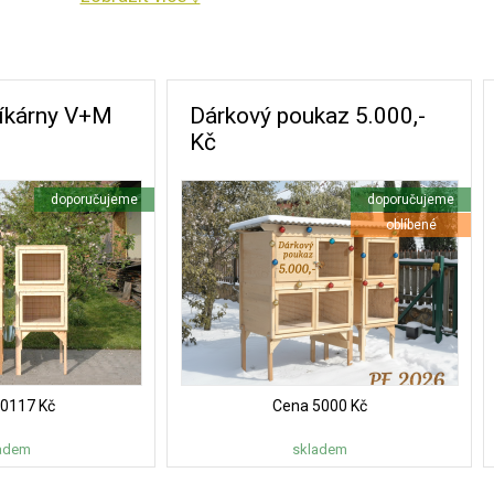
-
-
-
líkárny V+M
Dárkový poukaz 5.000,-
-
Kč
-
-
doporučujeme
doporučujeme
-
oblíbené
-
-
-
0117 Kč
Cena
5000 Kč
adem
skladem