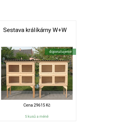
Sestava králíkárny W+W
doporučujeme
Cena
29615 Kč
5 kusů a méně