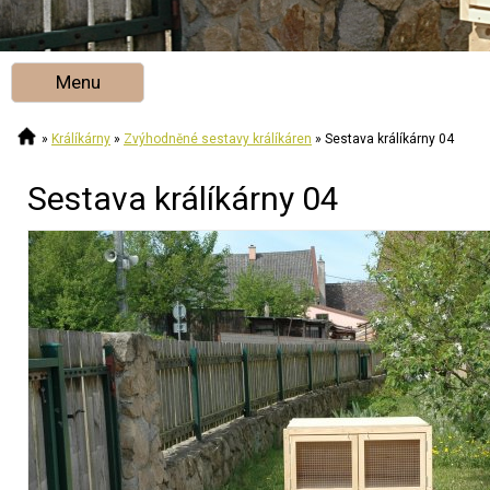
Menu
»
Králíkárny
»
Zvýhodněné sestavy králíkáren
»
Sestava králíkárny 04
Sestava králíkárny 04